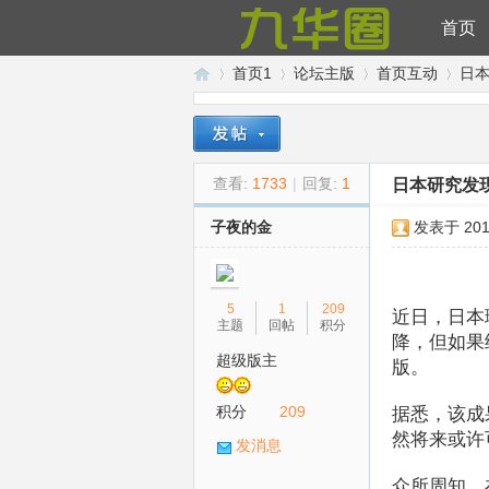
首页
首页1
论坛主版
首页互动
日
九
»
›
›
›
查看:
1733
|
回复:
1
日本研究发
子夜的金
发表于 2016
5
1
209
近日，日本
主题
回帖
积分
降，但如果
超级版主
版。
华
积分
209
据悉，该成
然将来或许
发消息
众所周知，