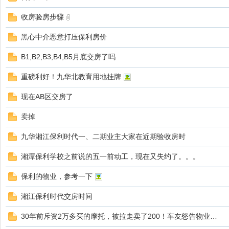
收房验房步骤
黑心中介恶意打压保利房价
B1,B2,B3,B4,B5月底交房了吗
重磅利好！九华北教育用地挂牌
现在AB区交房了
卖掉
九华湘江保利时代一、二期业主大家在近期验收房时
湘潭保利学校之前说的五一前动工，现在又失约了。。。
保利的物业，参考一下
湘江保利时代交房时间
30年前斥资2万多买的摩托，被拉走卖了200！车友怒告物业…