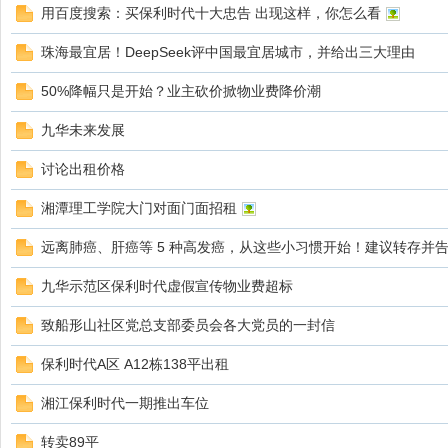
用百度搜索：买保利时代十大忠告 出现这样，你怎么看
珠海最宜居！DeepSeek评中国最宜居城市，并给出三大理由
50%降幅只是开始？业主砍价掀物业费降价潮
圈
九华未来发展
讨论出租价格
湘潭理工学院大门对面门面招租
远离肺癌、肝癌等 5 种高发癌，从这些小习惯开始！建议转存并
九华示范区保利时代虚假宣传物业费超标
致船形山社区党总支部委员会各大党员的一封信
保利时代A区 A12栋138平出租
湘江保利时代一期推出车位
转卖89平