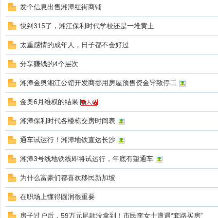
发个信息出售湘潭红街商铺
快到315了，湘江保利时代学校还是一堆黄土
太重感情的成年人，日子都不会好过
分享赚钱的4个层次
湘潭金奥湘江公馆开发商挪用房屋预售资金导致停工
金奥6月维权的结果
湘潭保利时代各楼栋交房时间表
通车试运行！湘潭地铁直达长沙
湘潭3号线地铁线即将试运行，年底有望通车
为什么富豪们都喜欢移民新加坡
在职场上懂得圆润很重要
房子过户后，59万元尾款没拿到！市民李女士遭遇“套路买房”