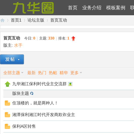
首页
业务介绍
模板案例
首页1
论坛主版
首页互动
首页互动
今日:
0
|
主题:
330
|
排名:
1
版主:
水手
九
»
›
›
全部主题
最新
热门
热帖
精华
更多
九华湘江保利时代业主交流群
版块主题
住顶楼的，就是两种人！
华
湘潭保利湘江时代开发商欺诈业主
保利A区转售