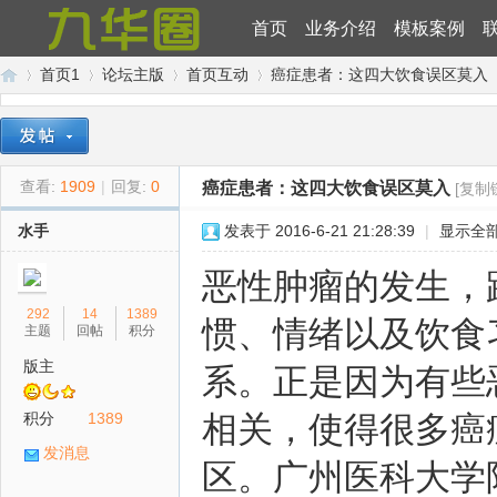
首页
业务介绍
模板案例
首页1
论坛主版
首页互动
癌症患者：这四大饮食误区莫入
九
»
›
›
›
查看:
1909
|
回复:
0
癌症患者：这四大饮食误区莫入
[复制
水手
发表于 2016-6-21 21:28:39
|
显示全
恶性肿瘤的发生，
292
14
1389
惯、情绪以及饮食
主题
回帖
积分
版主
系。正是因为有些
华
积分
1389
相关，使得很多癌
发消息
区。广州医科大学