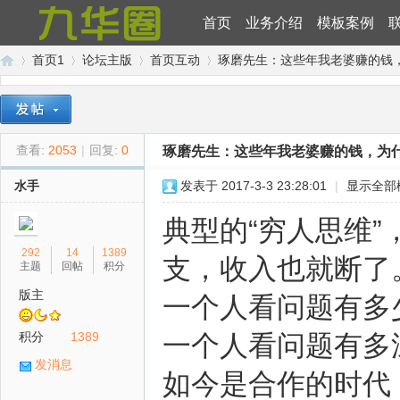
首页
业务介绍
模板案例
首页1
论坛主版
首页互动
琢磨先生：这些年我老婆赚的钱
九
»
›
›
›
查看:
2053
|
回复:
0
琢磨先生：这些年我老婆赚的钱，为
水手
发表于 2017-3-3 23:28:01
|
显示全部
典型的“穷人思维
292
14
1389
支，收入也就断了
主题
回帖
积分
版主
一个人看问题有多
华
积分
1389
一个人看问题有多
发消息
如今是合作的时代