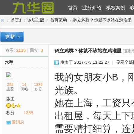
首页
业务介绍
模板案例
首页1
论坛主版
首页互动
鹤立鸡群？你就不该站在鸡堆里
九
»
›
›
›
查看:
2116
|
回复:
0
鹤立鸡群？你就不该站在鸡堆里
[复制
水手
发表于 2017-3-3 11:22:27
|
显示全部
我的女朋友小B，
292
14
1389
光族。
主题
回帖
积分
版主
她在上海，工资只
华
积分
1389
出租屋，每天上下
发消息
需要精打细算，连