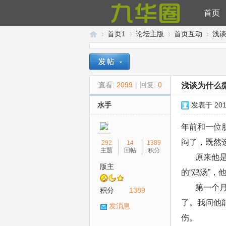
首页
首页1
论坛主版
首页互动
浅
九
»
›
›
›
查看:
2099
|
回复:
0
浅谈为什么
水手
发表于 2017
年前和一位
闷了，既然
292
14
1389
主题
回帖
积分
原来他是择
版主
的“鸡汤”
华
第一个月，
积分
1389
了。我问他
发消息
伤。