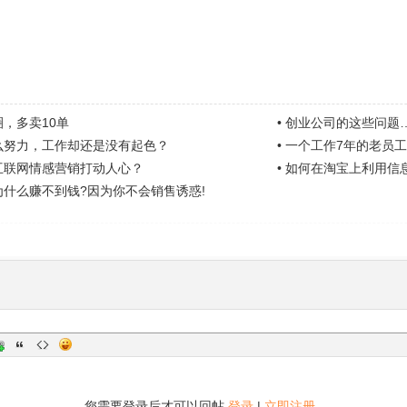
，多卖10单
•
创业公司的这些问题
么努力，工作却还是没有起色？
•
一个工作7年的老员
互联网情感营销打动人心？
•
如何在淘宝上利用信
什么赚不到钱?因为你不会销售诱惑!
您需要登录后才可以回帖
登录
|
立即注册