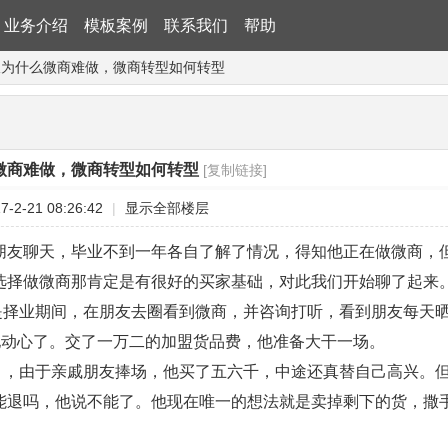
业务介绍
模板案例
联系我们
帮助
谈为什么微商难做，微商转型如何转型
微商难做，微商转型如何转型
[复制链接]
-2-21 08:26:42
|
显示全部楼层
朋友聊天，毕业不到一年各自了解了情况，得知他正在做微商，
选择做微商那肯定是有很好的买家基础，对此我们开始聊了起来
业期间，在朋友去圈看到微商，并咨询打听，看到朋友每天晒
，他动心了。交了一万二的加盟货品费，他准备大干一场。
由于亲戚朋友捧场，他买了五六千，中途还真替自己高兴。但
能退吗，他说不能了。他现在唯一的想法就是卖掉剩下的货，撒