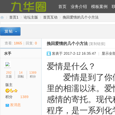
首页
业务介绍
模板案例
首页1
论坛主版
首页互动
挽回爱情的几个小方法
九
»
›
›
›
查看:
1865
|
回复:
0
挽回爱情的几个小方法
[复制链接]
水手
发表于 2017-2-12 16:35:47
|
显示全
爱情是什么？
292
14
1389
爱情是到了你们
主题
回帖
积分
版主
里的相濡以沫。爱
华
积分
1389
感情的寄托。现代
发消息
程序，是一系列化