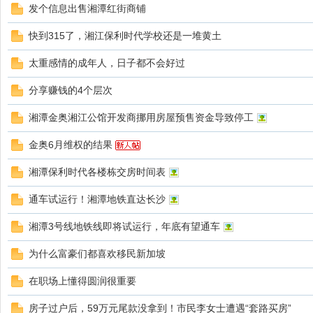
发个信息出售湘潭红街商铺
快到315了，湘江保利时代学校还是一堆黄土
太重感情的成年人，日子都不会好过
分享赚钱的4个层次
湘潭金奥湘江公馆开发商挪用房屋预售资金导致停工
金奥6月维权的结果
湘潭保利时代各楼栋交房时间表
通车试运行！湘潭地铁直达长沙
湘潭3号线地铁线即将试运行，年底有望通车
为什么富豪们都喜欢移民新加坡
在职场上懂得圆润很重要
房子过户后，59万元尾款没拿到！市民李女士遭遇“套路买房”