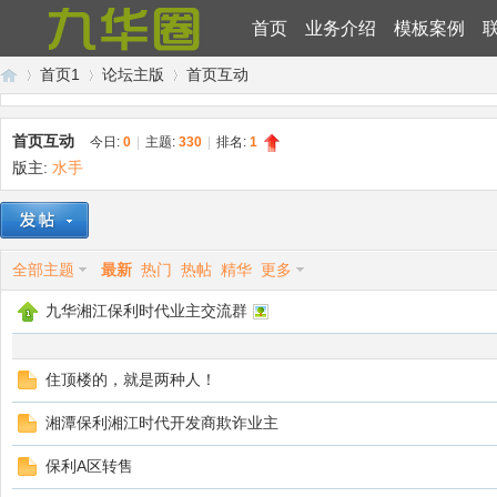
首页
业务介绍
模板案例
首页1
论坛主版
首页互动
首页互动
今日:
0
|
主题:
330
|
排名:
1
版主:
水手
九
»
›
›
全部主题
最新
热门
热帖
精华
更多
九华湘江保利时代业主交流群
住顶楼的，就是两种人！
华
湘潭保利湘江时代开发商欺诈业主
保利A区转售