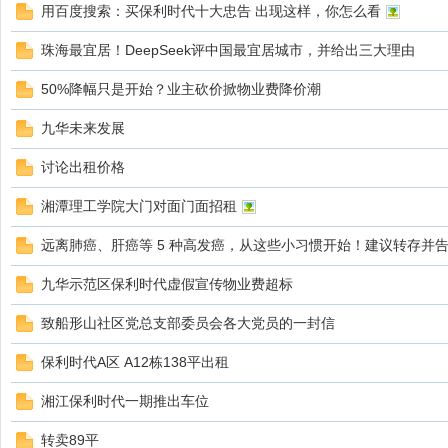
用百度搜索：买保利时代十大忠告 出现这样，你怎么看
珠海最宜居！DeepSeek评中国最宜居城市，并给出三大理由
50%降幅只是开始？业主砍价掀物业费降价潮
圈
九华未来发展
讨论出租价格
湘潭理工学院大门对面门面招租
远离肺癌、肝癌等 5 种高发癌，从这些小习惯开始！建议转存并
九华示范区保利时代虚假宣传物业费超标
致船形山社区党总支部委员会各大党员的一封信
保利时代A区 A12栋138平出租
湘江保利时代一期推出车位
转卖89平