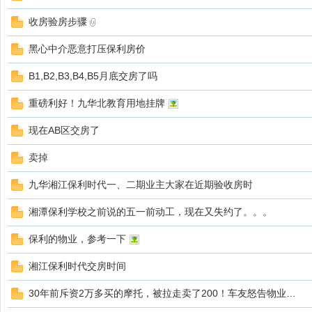
收房验房步骤
黑心中介恶意打压保利房价
B1,B2,B3,B4,B5月底交房了吗
重磅利好！九华北教育用地挂牌
现在AB区交房了
卖掉
九华湘江保利时代一、二期业主大家在近期验收房时
湘潭保利学校之前说的五一前动工，现在又失约了。。。
保利的物业，参考一下
湘江保利时代交房时间
30年前斥资2万多买的摩托，被拉走卖了200！车友怒告物业…